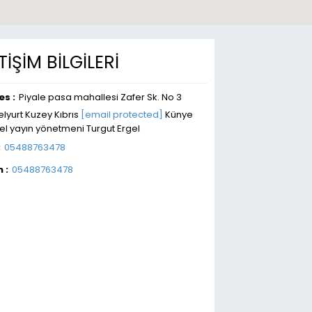
ETİŞİM BİLGİLERİ
es :
Piyale pasa mahallesi Zafer Sk. No 3
lyurt Kuzey Kıbrıs
[email protected]
Künye
l yayın yönetmeni Turgut Ergel
:
05488763478
 :
05488763478