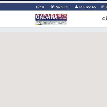
KÜNYE
YAZARLAR
SON DAKİKA
M
G