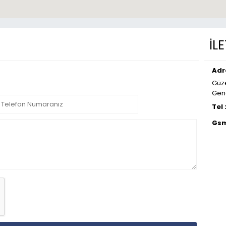
İL
Adr
Güze
Gene
Tel 
Gsm