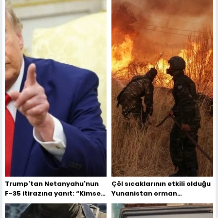
Trump'tan Netanyahu'nun
Çöl sıcaklarının etkili olduğu
F-35 itirazına yanıt: “Kimse
Yunanistan orman
bana kime neyi satıp
yangınlarıyla mücadele
satmayacağımı
ediyor