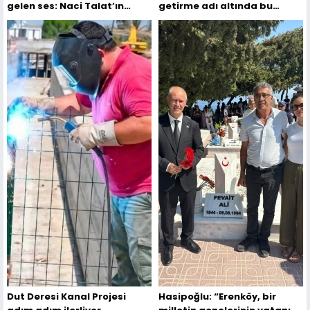
gelen ses: Naci Talat’ın
getirme adı altında bu
mektupları
ticarete vesile olmayın”
Dut Deresi Kanal Projesi
Hasipoğlu: “Erenköy, bir