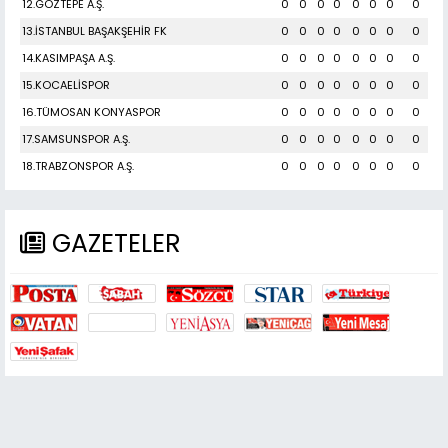
12.GÖZTEPE A.Ş.
0
0
0
0
0
0
0
0
13.İSTANBUL BAŞAKŞEHİR FK
0
0
0
0
0
0
0
0
14.KASIMPAŞA A.Ş.
0
0
0
0
0
0
0
0
15.KOCAELİSPOR
0
0
0
0
0
0
0
0
16.TÜMOSAN KONYASPOR
0
0
0
0
0
0
0
0
17.SAMSUNSPOR A.Ş.
0
0
0
0
0
0
0
0
18.TRABZONSPOR A.Ş.
0
0
0
0
0
0
0
0
GAZETELER