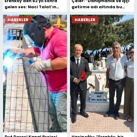
Erenköy’den 62 yıl sonra
Çeler: “Danışmanlık ve işçi
gelen ses: Naci Talat’ın
getirme adı altında bu
mektupları
ticarete vesile olmayın”
HABERLER
HABERLER
Dut Deresi Kanal Projesi
Hasipoğlu: “Erenköy, bir