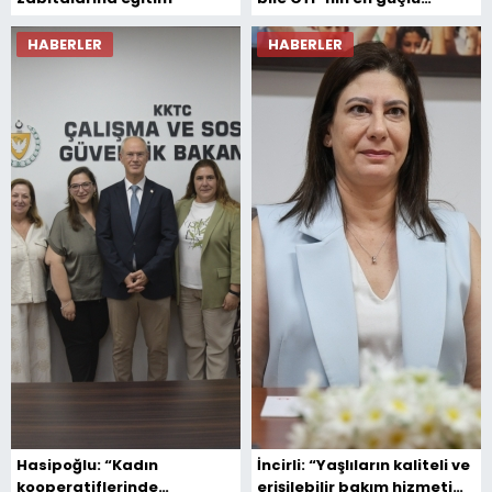
dönemiyle yarışır”
HABERLER
HABERLER
Hasipoğlu: “Kadın
İncirli: “Yaşlıların kaliteli ve
kooperatiflerinde
erişilebilir bakım hizmeti