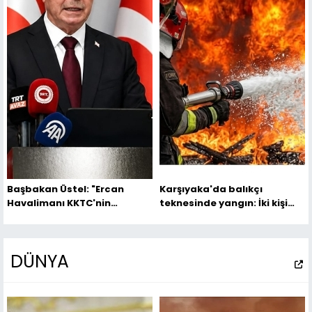
Başbakan Üstel: "Ercan
Karşıyaka'da balıkçı
Havalimanı KKTC'nin
teknesinde yangın: İki kişi
uluslararası havalimanıdır
yaralandı
ve öyle kalacaktır"
DÜNYA