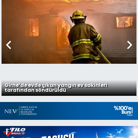
Girne’de evde çıkan yangın ev sakinleri
tarafından söndürüldü
20:13 Gazimağusa'da restoran, meyhane ve
barlara yönelik denetim yapıldı