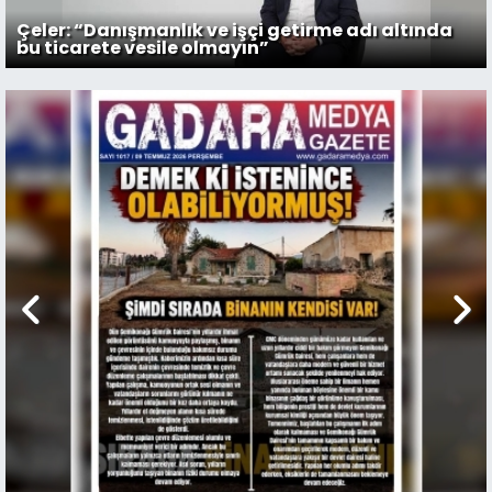
14:13 KTAMS Genel Başkanı Güven
Çeler: “Danışmanlık ve işçi getirme adı altında
Bengihan’dan hükümete sert eleştiri: “Bu
bu ticarete vesile olmayın”
hükümet gitmeli”