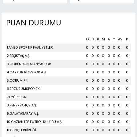
çalışanların sosyal sigorta
alması en temel
primlerinin tamamını
önceliğimiz”
karşılayacağız”
PUAN DURUMU
O
G
B
M
A
Y
AV
P
1.AMED SPORTİF FAALİYETLER
0
0
0
0
0
0
0
0
2.BEŞİKTAŞ A.Ş.
0
0
0
0
0
0
0
0
3.CORENDON ALANYASPOR
0
0
0
0
0
0
0
0
4.ÇAYKUR RİZESPOR A.Ş.
0
0
0
0
0
0
0
0
5.ÇORUM FK
0
0
0
0
0
0
0
0
6.ERZURUMSPOR FK
0
0
0
0
0
0
0
0
7.EYÜPSPOR
0
0
0
0
0
0
0
0
8.FENERBAHÇE A.Ş.
0
0
0
0
0
0
0
0
9.GALATASARAY A.Ş.
0
0
0
0
0
0
0
0
10.GAZİANTEP FUTBOL KULÜBÜ A.Ş.
0
0
0
0
0
0
0
0
11.GENÇLERBİRLİĞİ
0
0
0
0
0
0
0
0