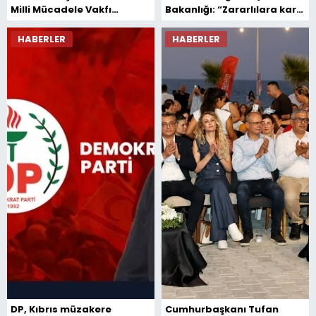
Milli Mücadele Vakfı
Bakanlığı: “Zararlılara karşı
başkanı ve yönetim kurulu
doğal mücadelede büyük
üyelerini kabul etti
ilerleme sağlandı”
HABERLER
HABERLER
DP, Kıbrıs müzakere
Cumhurbaşkanı Tufan