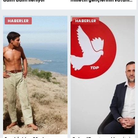
adım adım ilerliyor
milletin gençlerinin vatanı
için neleri göze
alabileceğinin destanıdır”
HABERLER
HABERLER