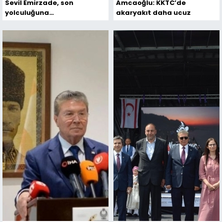
Sevil Emirzade, son
Amcaoğlu: KKTC’de
yolculuğuna
akaryakıt daha ucuz
uğurlandı...Emirzade için
BRTK’da tören düzenlendi