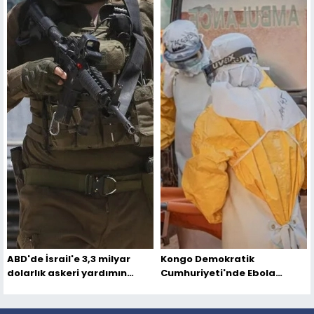
söyleyemez”
ABD'de İsrail'e 3,3 milyar
Kongo Demokratik
dolarlık askeri yardımın
Cumhuriyeti'nde Ebola
kesilmesini öngören tasarı
vakası sayısı 2 bini aştı
reddedildi