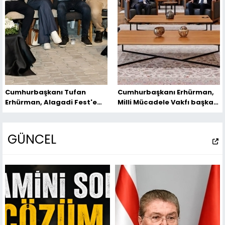
Cumhurbaşkanı Tufan
Cumhurbaşkanı Erhürman,
Erhürman, Alagadi Fest'e
Milli Mücadele Vakfı başkanı
katıldı
ve yönetim kurulu üyelerini
kabul etti
GÜNCEL