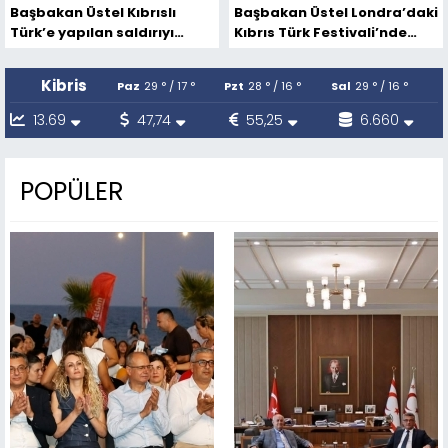
Başbakan Üstel Kıbrıslı
Başbakan Üstel Londra’daki
Türk’e yapılan saldırıyı
Kıbrıs Türk Festivali’nde
kınadı
konuştu
Kibris
Paz
29 ° / 17 °
Pzt
28 ° / 16 °
Sal
29 ° / 16 °
13.69
47,74
55,25
6.660
POPÜLER