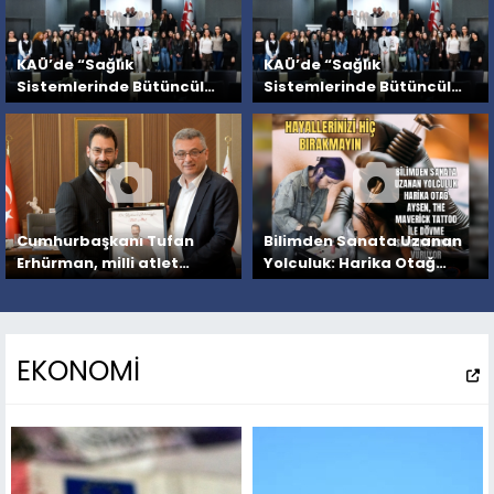
KAÜ’de “Sağlık
KAÜ’de “Sağlık
Sistemlerinde Bütüncül
Sistemlerinde Bütüncül
Bakım ve Yönetim
Bakım ve Yönetim
Sempozyumu” düzenlendi
Sempozyumu” düzenlendi
Cumhurbaşkanı Tufan
Bilimden Sanata Uzanan
Erhürman, milli atlet
Yolculuk: Harika Otağ
Yiğitcan Hekimoğlu ile
Aysen, The Maverick
görüştü
Tattoo ile Dövme
Sanatına Damga Vuruyor
EKONOMİ