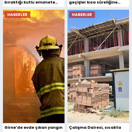
bıraktığı kutlu emanete
geçişler kısa süreliğine
sahip çıkacağız”
durdu
HABERLER
HABERLER
Girne’de evde çıkan yangın
Çalışma Dairesi, sıcakta