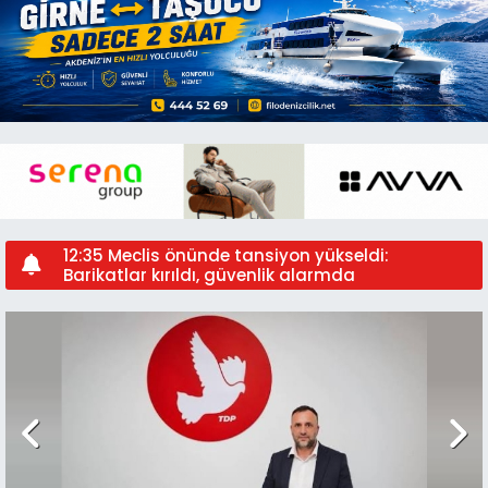
14:13 KTAMS Genel Başkanı Güven
Bengihan’dan hükümete sert eleştiri: “Bu
hükümet gitmeli”
13:51 HÜR-İŞ Başkanı Ahmet Serdaroğlu Eylem
Sırasında Fenalaştı
13:28 Meclis kapısında kritik anlar:
Sendikalardan hükümete süre!
13:04 Meclis önünde kritik anlar: Eylemciler
güvenlik önlemlerini aştı
12:35 Meclis önünde tansiyon yükseldi:
Barikatlar kırıldı, güvenlik alarmda
12:28 Selma Eylem’den sert çıkış: “Halk
fakirleşirken saraylar yükseliyor”
11:47 Hayat Pahalılığı Davası 9 Nisan’a
ertelendi
22:34 Meclis’te kritik oylama: fiber optik iş birliği
yasası kabul edildi
20:38 Bozay: “Uluslararası toplumu, Kıbrıs Türk
halkının eşit uluslararası statülerini yeniden
teyit etmeye çağırıyoruz"
20:13 Gazimağusa'da restoran, meyhane ve
barlara yönelik denetim yapıldı