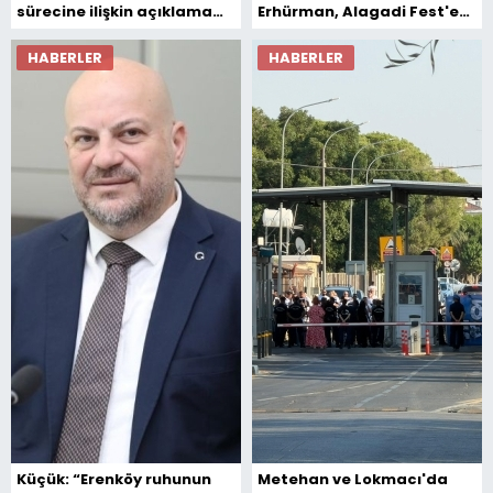
sürecine ilişkin açıklama
Erhürman, Alagadi Fest'e
yaptı
katıldı
HABERLER
HABERLER
Küçük: “Erenköy ruhunun
Metehan ve Lokmacı'da