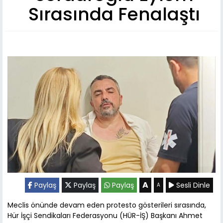
Sırasında Fenalaştı
A
Paylaş
Paylaş
Paylaş
Sesli Dinle
A
Meclis önünde devam eden protesto gösterileri sırasında,
Hür İşçi Sendikaları Federasyonu (HÜR-İŞ) Başkanı Ahmet