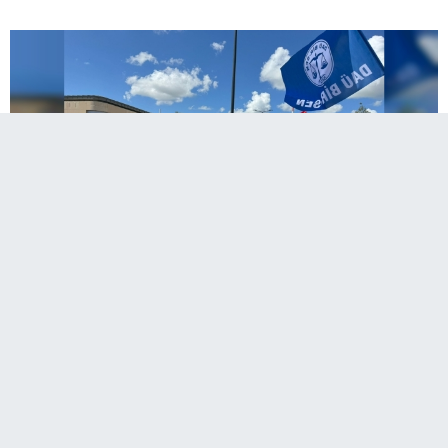
A
Paylaş
Paylaş
Paylaş
Sesli Dinle
A
Sendikaların Meclis önündeki eylemi sürerken, protestocular
tüm güvenlik barikatlarını aşarak bina girişine kadar ilerledi.
Kapı önünde açıklama yapan sendika temsilcileri, hükümete
süre vererek taleplerini yineledi.