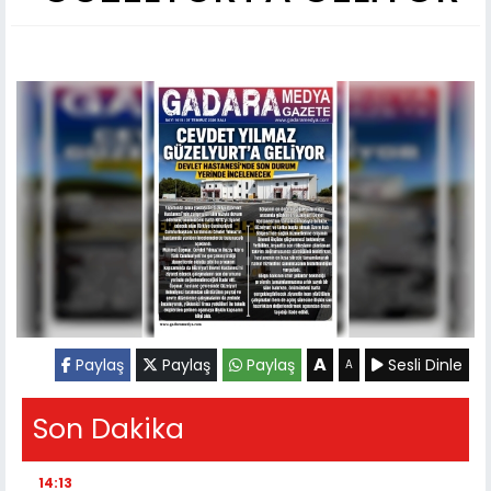
A
Paylaş
Paylaş
Paylaş
Sesli Dinle
A
Son Dakika
14:13