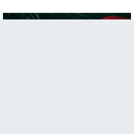
A
Paylaş
Paylaş
Paylaş
Sesli Dinle
A
Bugün ve çarşamba günü iç kesimlerde yağmur bekleniyor.
En yüksek hava sıcaklığı iç kesimlerde 34-37 derece,
sahillerde ise 30-33 derece dolaylarında seyredecek.