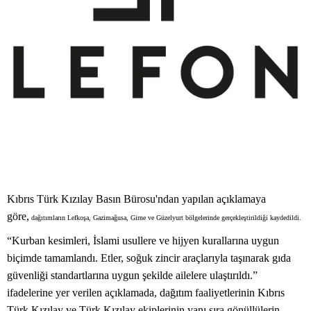
Kıbrıs Türk Kızılay Basın Bürosu'ndan yapılan açıklamaya
göre,
dağıtımların Lefkoşa, Gazimağusa, Girne ve Güzelyurt bölgelerinde gerçekleştirildiği kaydedildi.
“Kurban kesimleri, İslami usullere ve hijyen kurallarına uygun
biçimde tamamlandı. Etler, soğuk zincir araçlarıyla taşınarak gıda
güvenliği standartlarına uygun şekilde ailelere ulaştırıldı.”
ifadelerine yer verilen açıklamada, dağıtım faaliyetlerinin Kıbrıs
Türk Kızılay ve Türk Kızılay ekiplerinin yanı sıra gönüllülerin