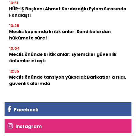
13:51
HÜR-İŞ Başkanı Ahmet Serdaroğlu Eylem Sırasında
Fenalaştı
13:28
Meclis kapısında kritik anlar: Sendikalardan
hükümete süre!
13:04
Meclis önünde kritik anlar: Eylemciler güvenlik
önlemlerini aştı
12:35
Meclis önünde tansiyon yükseldi: Barikatlar kırıldı,
güvenlik alarmda
Facebook
İnstagram