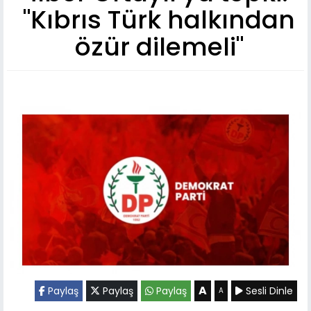
"Kıbrıs Türk halkından
özür dilemeli"
A
Paylaş
Paylaş
Paylaş
Sesli Dinle
A