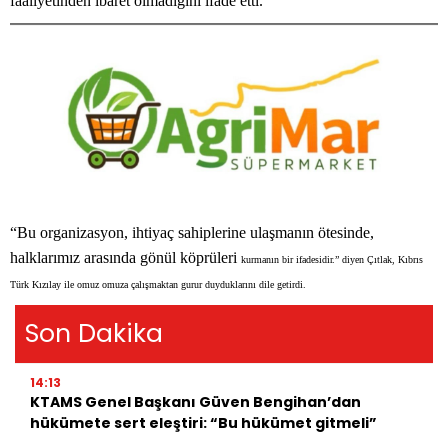
faaliyetinden ibaret olmadığını ifade etti.
“Bu organizasyon, ihtiyaç sahiplerine ulaşmanın ötesinde,
halklarımız arasında gönül köprüleri
kurmanın bir ifadesidir.” diyen Çıtlak, Kıbrıs
Türk Kızılay ile omuz omuza çalışmaktan gurur duyduklarını dile getirdi.
Son Dakika
14:13
KTAMS Genel Başkanı Güven Bengihan’dan
hükümete sert eleştiri: “Bu hükümet gitmeli”