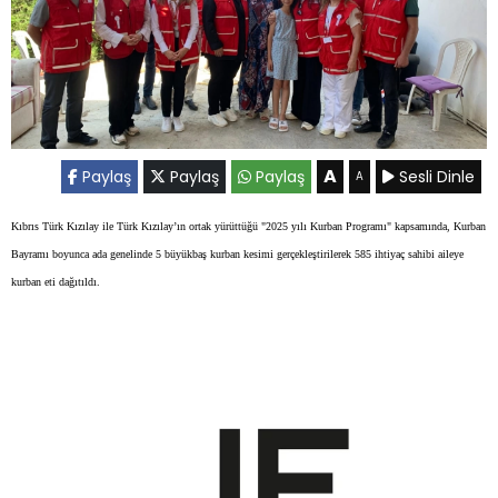
A
Paylaş
Paylaş
Paylaş
Sesli Dinle
A
Kıbrıs Türk Kızılay ile Türk Kızılay’ın ortak yürüttüğü "2025 yılı Kurban
Programı" kapsamında, Kurban
Bayramı boyunca ada genelinde 5 büyükbaş kurban kesimi gerçekleştirilerek 585 ihtiyaç sahibi aileye
kurban eti dağıtıldı.