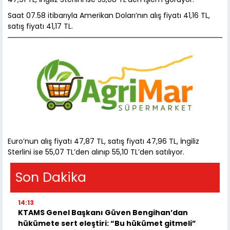
Saat 07.58 itibarıyla Amerikan Doları’nın alış fiyatı 41,16 TL,
satış fiyatı 41,17 TL.
Euro’nun alış fiyatı 47,87 TL, satış fiyatı 47,96 TL, İngiliz
Sterlini ise 55,07 TL’den alınıp 55,10 TL’den satılıyor.
Son Dakika
14:13
KTAMS Genel Başkanı Güven Bengihan’dan
hükümete sert eleştiri: “Bu hükümet gitmeli”