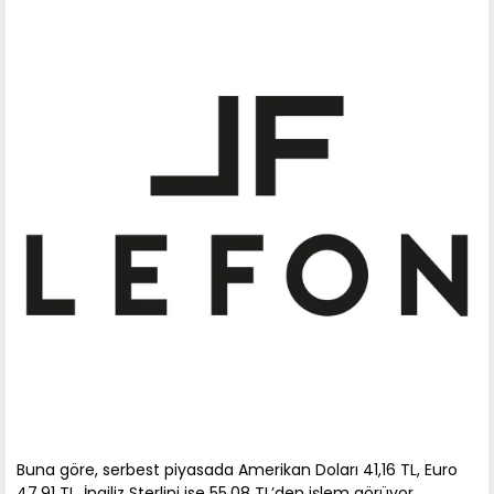
Buna göre, serbest piyasada Amerikan Doları 41,16 TL, Euro
47,91 TL, İngiliz Sterlini ise 55,08 TL’den işlem görüyor.