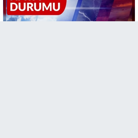
A
Paylaş
Paylaş
Paylaş
Sesli Dinle
A
Meteoroloji Dairesi’nin haftalık hava tahmin raporuna göre,
alçak basınç sisteminin etkisiyle sıcak ve nispeten nemli hava
kütlesinin etkisi altında kalacak bölgede, yarın ise yer yer
fırtınamsı rüzgar bekleniyor.