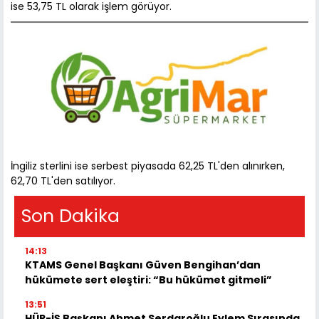
ise 53,75 TL olarak işlem görüyor.
İngiliz sterlini ise serbest piyasada 62,25 TL'den alınırken,
62,70 TL'den satılıyor.
Son Dakika
14:13
KTAMS Genel Başkanı Güven Bengihan’dan
hükümete sert eleştiri: “Bu hükümet gitmeli”
13:51
HÜR-İŞ Başkanı Ahmet Serdaroğlu Eylem Sırasında