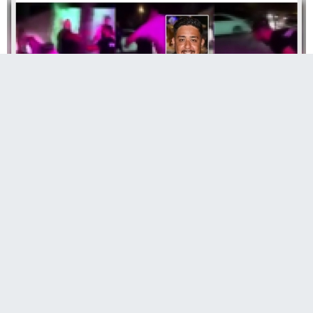
A
Paylaş
Paylaş
Paylaş
Sesli Dinle
A
İskele'de 2023 yılında bir eğlence mekanı önünde Hüseyin
Mavideniz'in hayatını kaybettiği olaya ilişkin davada karar
açıklandı.