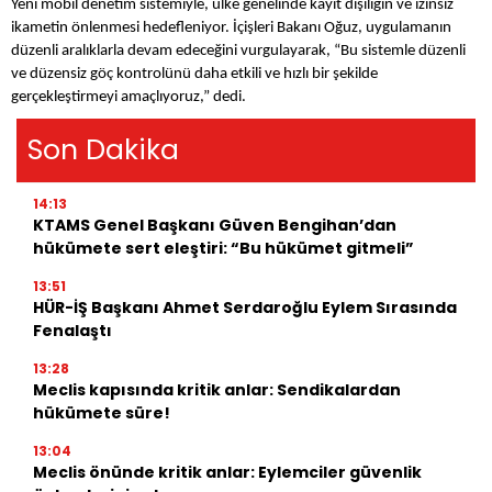
Yeni mobil denetim sistemiyle, ülke genelinde kayıt dışılığın ve izinsiz
ikametin önlenmesi hedefleniyor. İçişleri Bakanı Oğuz, uygulamanın
düzenli aralıklarla devam edeceğini vurgulayarak, “Bu sistemle düzenli
ve düzensiz göç kontrolünü daha etkili ve hızlı bir şekilde
gerçekleştirmeyi amaçlıyoruz,” dedi.
Son Dakika
14:13
KTAMS Genel Başkanı Güven Bengihan’dan
hükümete sert eleştiri: “Bu hükümet gitmeli”
13:51
HÜR-İŞ Başkanı Ahmet Serdaroğlu Eylem Sırasında
Fenalaştı
13:28
Meclis kapısında kritik anlar: Sendikalardan
hükümete süre!
13:04
Meclis önünde kritik anlar: Eylemciler güvenlik