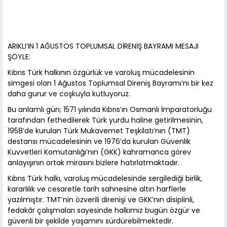
ARIKLI’IN 1 AĞUSTOS TOPLUMSAL DİRENİŞ BAYRAMI MESAJI
ŞÖYLE:
Kıbrıs Türk halkının özgürlük ve varoluş mücadelesinin
simgesi olan 1 Ağustos Toplumsal Direniş Bayramı’nı bir kez
daha gurur ve coşkuyla kutluyoruz.
Bu anlamlı gün; 1571 yılında Kıbrıs’ın Osmanlı İmparatorluğu
tarafından fethedilerek Türk yurdu haline getirilmesinin,
1958’de kurulan Türk Mukavemet Teşkilatı’nın (TMT)
destansı mücadelesinin ve 1976’da kurulan Güvenlik
Kuvvetleri Komutanlığı’nın (GKK) kahramanca görev
anlayışının ortak mirasını bizlere hatırlatmaktadır.
Kıbrıs Türk halkı, varoluş mücadelesinde sergilediği birlik,
kararlılık ve cesaretle tarih sahnesine altın harflerle
yazılmıştır. TMT’nin özverili direnişi ve GKK’nın disiplinli,
fedakâr çalışmaları sayesinde halkımız bugün özgür ve
güvenli bir şekilde yaşamını sürdürebilmektedir.