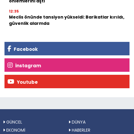
önlemlerini aştı
12:35
Meclis önünde tansiyon yükseldi: Barikatlar kırıldı,
güvenlik alarmda
Facebook
İnstagram
Youtube
GÜNCEL
DÜNYA
EKONOMİ
HABERLER