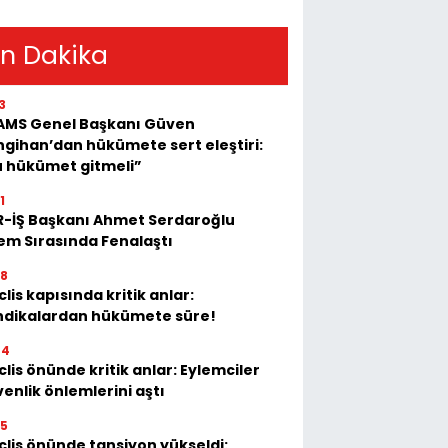
n Dakika
3
AMS Genel Başkanı Güven
gihan’dan hükümete sert eleştiri:
u hükümet gitmeli”
1
R-İŞ Başkanı Ahmet Serdaroğlu
em Sırasında Fenalaştı
28
lis kapısında kritik anlar:
ndikalardan hükümete süre!
04
lis önünde kritik anlar: Eylemciler
enlik önlemlerini aştı
35
lis önünde tansiyon yükseldi: