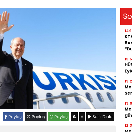
So
14:1
KT
Ben
“B
13:5
HÜ
Eyl
13:
Mec
Se
13:
Mec
güv
A
Paylaş
Paylaş
Paylaş
Sesli Dinle
A
12:
Mec