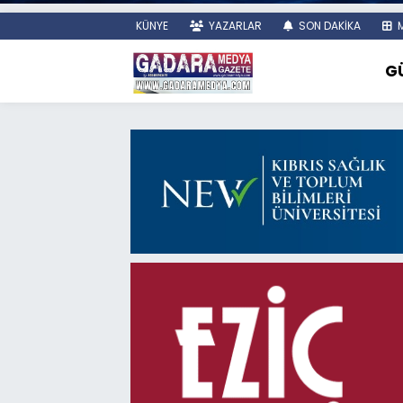
KÜNYE
YAZARLAR
SON DAKİKA
M
G