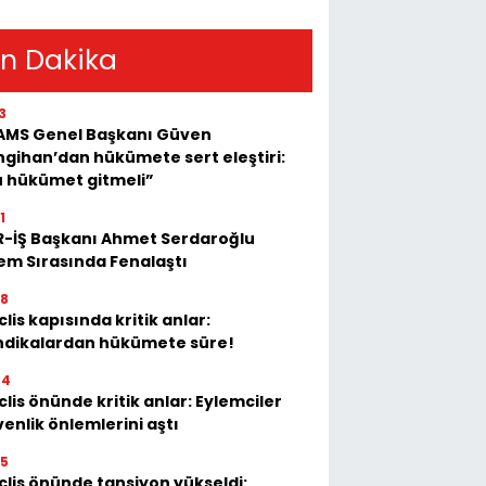
n Dakika
3
AMS Genel Başkanı Güven
gihan’dan hükümete sert eleştiri:
u hükümet gitmeli”
1
R-İŞ Başkanı Ahmet Serdaroğlu
em Sırasında Fenalaştı
28
lis kapısında kritik anlar:
ndikalardan hükümete süre!
04
lis önünde kritik anlar: Eylemciler
enlik önlemlerini aştı
35
lis önünde tansiyon yükseldi: