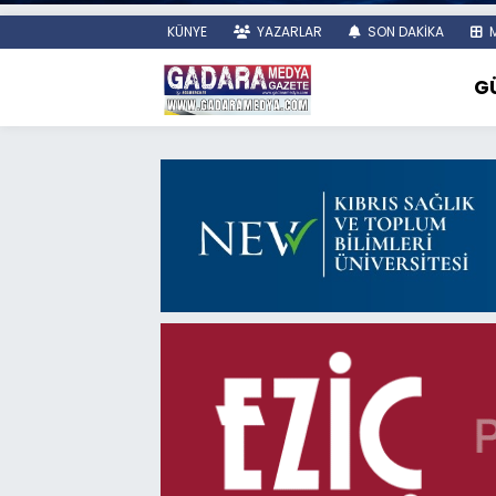
KÜNYE
YAZARLAR
SON DAKİKA
M
G