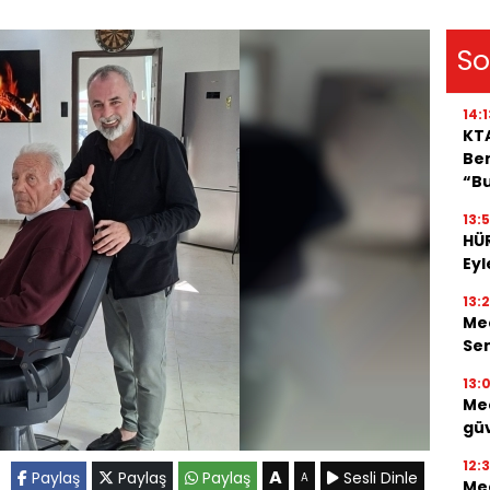
So
14:1
KT
Ben
“B
13:5
HÜ
Eyl
13:
Mec
Se
13:
Mec
güv
12:
A
Paylaş
Paylaş
Paylaş
Sesli Dinle
A
Mec