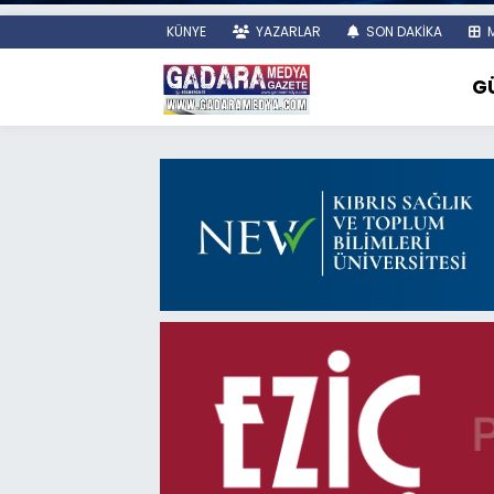
KÜNYE
YAZARLAR
SON DAKİKA
M
G