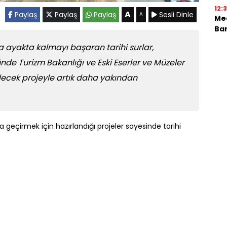
12:
A
Paylaş
Paylaş
Paylaş
Sesli Dinle
A
Mec
Bar
ayakta kalmayı başaran tarihi surlar,
e Turizm Bakanlığı ve Eski Eserler ve Müzeler
rilecek projeyle artık daha yakından
ta geçirmek için hazırlandığı projeler sayesinde tarihi