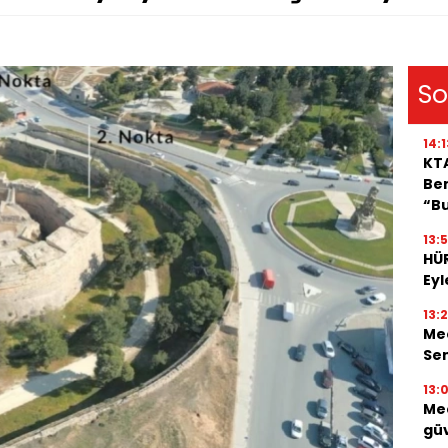
So
14:1
KT
Ben
“B
13:5
HÜ
Eyl
13:
Mec
Se
13:
Mec
güv