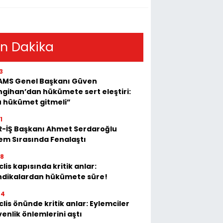
n Dakika
3
AMS Genel Başkanı Güven
gihan’dan hükümete sert eleştiri:
u hükümet gitmeli”
1
R-İŞ Başkanı Ahmet Serdaroğlu
em Sırasında Fenalaştı
28
lis kapısında kritik anlar:
ndikalardan hükümete süre!
04
lis önünde kritik anlar: Eylemciler
enlik önlemlerini aştı