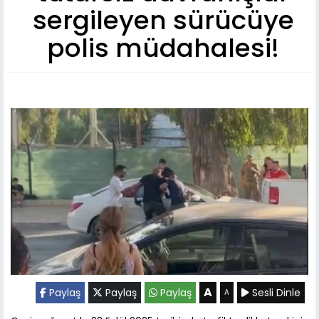
sergileyen sürücüye
polis müdahalesi!
A
Paylaş
Paylaş
Paylaş
Sesli Dinle
A