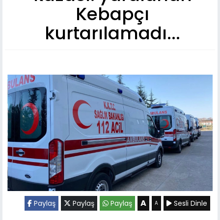
Kebapçı
kurtarılamadı...
A
Paylaş
Paylaş
Paylaş
Sesli Dinle
A