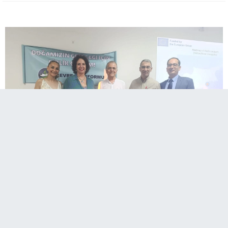
A
Paylaş
Paylaş
Paylaş
Sesli Dinle
A
Kıbrıs Türk Tabipleri Birliği (KTTB) organizasyonuyla düzenlenen “Çevre Sempozyumu” tamamlandı.