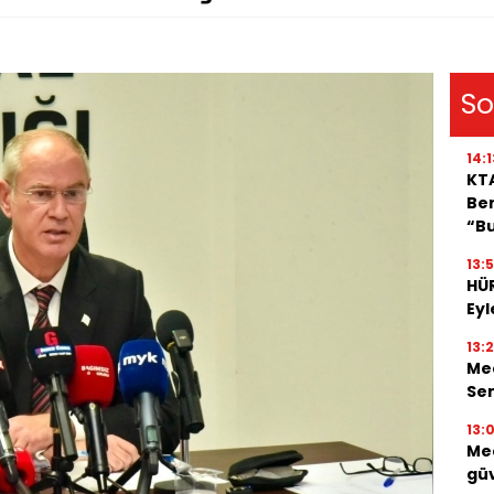
So
14:1
KT
Ben
“B
13:5
HÜ
Eyl
13:
Mec
Se
13:
Mec
güv