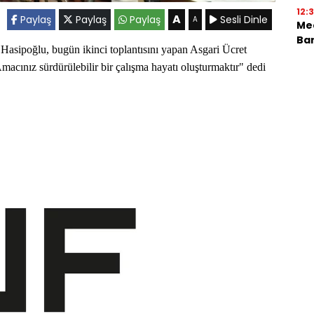
12:
A
Paylaş
Paylaş
Paylaş
Sesli Dinle
A
Mec
Bar
sipoğlu, bugün ikinci toplantısını yapan Asgari Ücret
acınız sürdürülebilir bir çalışma hayatı oluşturmaktır" dedi