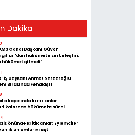
n Dakika
3
AMS Genel Başkanı Güven
gihan’dan hükümete sert eleştiri:
u hükümet gitmeli”
1
R-İŞ Başkanı Ahmet Serdaroğlu
em Sırasında Fenalaştı
28
lis kapısında kritik anlar:
ndikalardan hükümete süre!
04
lis önünde kritik anlar: Eylemciler
enlik önlemlerini aştı