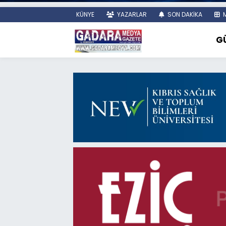
KÜNYE
YAZARLAR
SON DAKİKA
M
G