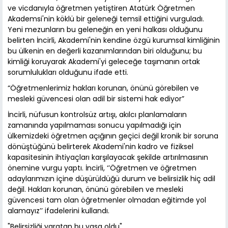
ve vicdanıyla öğretmen yetiştiren Atatürk Öğretmen
Akademsi'nin köklü bir geleneği temsil ettiğini vurguladı.
Yeni mezunların bu geleneğin en yeni halkası olduğunu
belirten İncirli, Akademi'nin kendine özgü kurumsal kimliğinin
bu ülkenin en değerli kazanımlarından biri olduğunu; bu
kimliği koruyarak Akademi'yi geleceğe taşımanın ortak
sorumlulukları olduğunu ifade etti.
“Öğretmenlerimiz hakları korunan, önünü görebilen ve
mesleki güvencesi olan adil bir sistemi hak ediyor”
İncirli, nüfusun kontrolsüz artışı, akılcı planlamaların
zamanında yapılmaması sonucu yapılmadığı için
ülkemizdeki öğretmen açığının geçici değil kronik bir soruna
dönüştüğünü belirterek Akademi'nin kadro ve fiziksel
kapasitesinin ihtiyaçları karşılayacak şekilde artırılmasının
önemine vurgu yaptı. İncirli, ‘’Öğretmen ve öğretmen
adaylarımızın içine düşürüldüğü durum ve belirsizlik hiç adil
değil. Hakları korunan, önünü görebilen ve mesleki
güvencesi tam olan öğretmenler olmadan eğitimde yol
alamayız’’ ifadelerini kullandı.
"Belirsizliği yaratan bu yasa oldu"