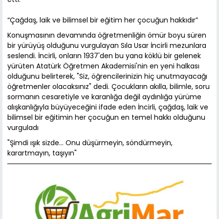
“Çağdaş, laik ve bilimsel bir eğitim her çocuğun hakkıdır”
Konuşmasının devamında öğretmenliğin ömür boyu süren
bir yürüyüş olduğunu vurgulayan Sıla Usar İncirli mezunlara
seslendi. İncirli, onların 1937'den bu yana köklü bir gelenek
yürüten Atatürk Öğretmen Akademisi'nin en yeni halkası
olduğunu belirterek, "Siz, öğrencilerinizin hiç unutmayacağı
öğretmenler olacaksınız" dedi. Çocukların akılla, bilimle, soru
sormanın cesaretiyle ve karanlığa değil aydınlığa yürüme
alışkanlığıyla büyüyeceğini ifade eden İncirli, çağdaş, laik ve
bilimsel bir eğitimin her çocuğun en temel hakkı olduğunu
vurguladı
"Şimdi ışık sizde… Onu düşürmeyin, söndürmeyin,
karartmayın, taşıyın"