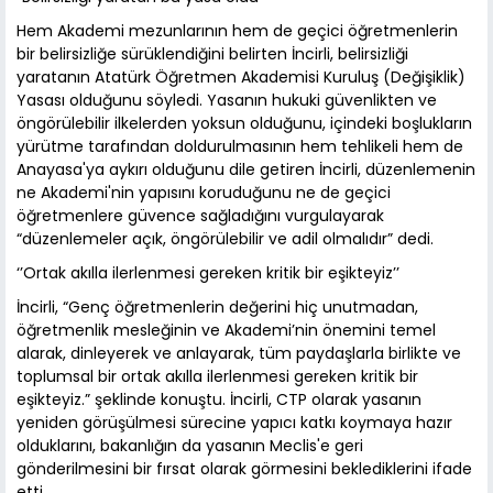
Hem Akademi mezunlarının hem de geçici öğretmenlerin
bir belirsizliğe sürüklendiğini belirten İncirli, belirsizliği
yaratanın Atatürk Öğretmen Akademisi Kuruluş (Değişiklik)
Yasası olduğunu söyledi. Yasanın hukuki güvenlikten ve
öngörülebilir ilkelerden yoksun olduğunu, içindeki boşlukların
yürütme tarafından doldurulmasının hem tehlikeli hem de
Anayasa'ya aykırı olduğunu dile getiren İncirli, düzenlemenin
ne Akademi'nin yapısını koruduğunu ne de geçici
öğretmenlere güvence sağladığını vurgulayarak
“düzenlemeler açık, öngörülebilir ve adil olmalıdır” dedi.
‘’Ortak akılla ilerlenmesi gereken kritik bir eşikteyiz’’
İncirli, “Genç öğretmenlerin değerini hiç unutmadan,
öğretmenlik mesleğinin ve Akademi’nin önemini temel
alarak, dinleyerek ve anlayarak, tüm paydaşlarla birlikte ve
toplumsal bir ortak akılla ilerlenmesi gereken kritik bir
eşikteyiz.” şeklinde konuştu. İncirli, CTP olarak yasanın
yeniden görüşülmesi sürecine yapıcı katkı koymaya hazır
olduklarını, bakanlığın da yasanın Meclis'e geri
gönderilmesini bir fırsat olarak görmesini beklediklerini ifade
etti.