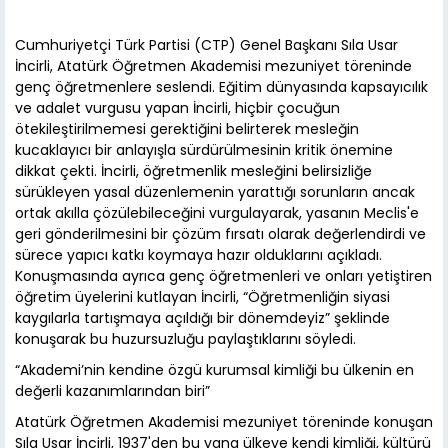
Cumhuriyetçi Türk Partisi (CTP) Genel Başkanı Sıla Usar
İncirli, Atatürk Öğretmen Akademisi mezuniyet töreninde
genç öğretmenlere seslendi. Eğitim dünyasında kapsayıcılık
ve adalet vurgusu yapan İncirli, hiçbir çocuğun
ötekileştirilmemesi gerektiğini belirterek mesleğin
kucaklayıcı bir anlayışla sürdürülmesinin kritik önemine
dikkat çekti. İncirli, öğretmenlik mesleğini belirsizliğe
sürükleyen yasal düzenlemenin yarattığı sorunların ancak
ortak akılla çözülebileceğini vurgulayarak, yasanın Meclis'e
geri gönderilmesini bir çözüm fırsatı olarak değerlendirdi ve
sürece yapıcı katkı koymaya hazır olduklarını açıkladı.
Konuşmasında ayrıca genç öğretmenleri ve onları yetiştiren
öğretim üyelerini kutlayan İncirli, “Öğretmenliğin siyasi
kaygılarla tartışmaya açıldığı bir dönemdeyiz” şeklinde
konuşarak bu huzursuzluğu paylaştıklarını söyledi.
“Akademi’nin kendine özgü kurumsal kimliği bu ülkenin en
değerli kazanımlarından biri”
Atatürk Öğretmen Akademisi mezuniyet töreninde konuşan
Sıla Usar İncirli, 1937'den bu yana ülkeye kendi kimliği, kültürü