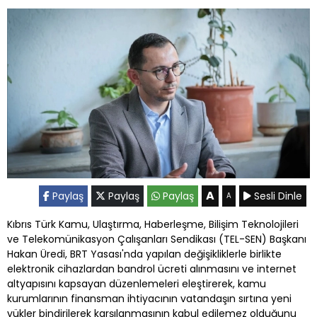
A
Paylaş
Paylaş
Paylaş
Sesli Dinle
A
Kıbrıs Türk Kamu, Ulaştırma, Haberleşme, Bilişim Teknolojileri
ve Telekomünikasyon Çalışanları Sendikası (TEL-SEN) Başkanı
Hakan Üredi, BRT Yasası'nda yapılan değişikliklerle birlikte
elektronik cihazlardan bandrol ücreti alınmasını ve internet
altyapısını kapsayan düzenlemeleri eleştirerek, kamu
kurumlarının finansman ihtiyacının vatandaşın sırtına yeni
yükler bindirilerek karşılanmasının kabul edilemez olduğunu