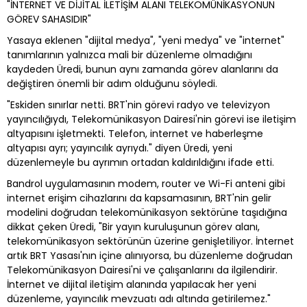
"İNTERNET VE DİJİTAL İLETİŞİM ALANI TELEKOMÜNİKASYONUN
GÖREV SAHASIDIR"
Yasaya eklenen "dijital medya", "yeni medya" ve "internet"
tanımlarının yalnızca mali bir düzenleme olmadığını
kaydeden Üredi, bunun aynı zamanda görev alanlarını da
değiştiren önemli bir adım olduğunu söyledi.
"Eskiden sınırlar netti. BRT'nin görevi radyo ve televizyon
yayıncılığıydı, Telekomünikasyon Dairesi'nin görevi ise iletişim
altyapısını işletmekti. Telefon, internet ve haberleşme
altyapısı ayrı; yayıncılık ayrıydı." diyen Üredi, yeni
düzenlemeyle bu ayrımın ortadan kaldırıldığını ifade etti.
Bandrol uygulamasının modem, router ve Wi-Fi anteni gibi
internet erişim cihazlarını da kapsamasının, BRT'nin gelir
modelini doğrudan telekomünikasyon sektörüne taşıdığına
dikkat çeken Üredi, "Bir yayın kuruluşunun görev alanı,
telekomünikasyon sektörünün üzerine genişletiliyor. İnternet
artık BRT Yasası'nın içine alınıyorsa, bu düzenleme doğrudan
Telekomünikasyon Dairesi'ni ve çalışanlarını da ilgilendirir.
İnternet ve dijital iletişim alanında yapılacak her yeni
düzenleme, yayıncılık mevzuatı adı altında getirilemez."