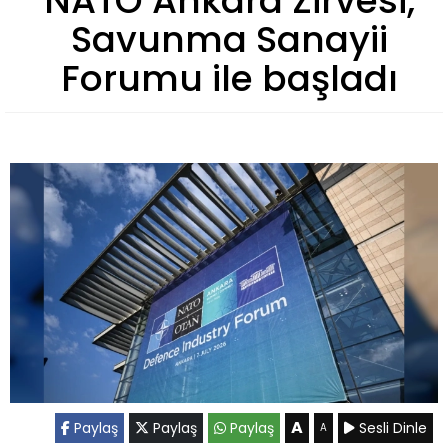
NATO Ankara Zirvesi,
Savunma Sanayii
Forumu ile başladı
A
Paylaş
Paylaş
Paylaş
Sesli Dinle
A