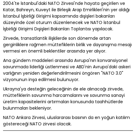
2004'te İstanbul'daki NATO Zirvesi'nde hayata geçirilen ve
Katar, Bahreyn, Kuveyt ile Birleşik Arap Emirlikleri'nin yer aldığı
İstanbul İşbirliği Girişimi kapsamında dışişleri bakanları
düzeyinde özel oturum düzenlenecek ve NATO İstanbul
İşbirliği Girişimi Dışişleri Bakanları Toplantısı yapılacak.
Zirvede, transatlantik ilişkilerde son dönemde artan
gerginliklere rağmen müttefiklerin birlik ve dayanışma mesajı
vermesi en önemli beklentiler arasında yer alıyor.
Ana gündem maddeleri arasında Avrupa'nın konvansiyonel
savunmada liderliği üstlenmesi ve ABD'nin Avrupa'daki askeri
varlığının yeniden değerlendirilmesini öngören "NATO 3.0"
vizyonunun inşa edilmesi bulunuyor.
Ukrayna'ya desteğin geleceğinin de ele alınacağı zirvede,
müttefiklerin savunma harcamalarını ve savunma sanayi
üretim kapasitelerini artırmaları konusunda taahhütlerde
bulunmaları bekleniyor.
NATO Ankara Zirvesi, uluslararası basının da en yoğun katılım
göstereceği NATO zirvesi olacak.