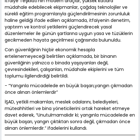
İtfaiye Teşkilatı’nın modern araçlar, yüksek katlara
müdahale edebilecek ekipmanlar, çağdaş teknolojiler ve
sürekli eğitim programlarıyla güçlendirilmesinin zorunluluk
haline geldiği ifade edilen açıklamada, itfaiyenin denetim,
yaptırım ve kontrol yetkilerini güçlendirecek yasal
düzenlemeler ile günün şartlarına uygun yasa ve tüzüklerin
gecikmeden hayata geçirilmesi çağrısında bulunuldu.
Can güvenliğinin hiçbir ekonomik hesapla
ertelenemeyeceği belirtilen açıklamada, bir binanın
güvenliğinin yalnızca o binada yaşayanları değil,
çevresindekileri, çalışanları, müdahale ekiplerini ve tüm
toplumu ilgilendirdiği belirtildi.
- “Yangınla mücadelede en büyük başarı,yangın çıkmadan
önce alınan önlemlerdir”
İŞAD, yetkili makamları, meslek odalarını, belediyeleri,
müteahhitleri ve bina yöneticilerini ortak hareket etmeye
davet ederek, “Unutulmamalıdır ki; yangınla mücadelede en
büyük başarı, yangın çıktıktan sonra değil, çıkmadan önce
alınan önlemlerdir.” ifadelerini kullandı.