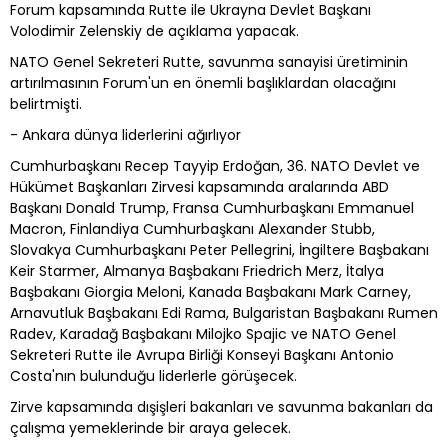
Forum kapsamında Rutte ile Ukrayna Devlet Başkanı
Volodimir Zelenskiy de açıklama yapacak.
NATO Genel Sekreteri Rutte, savunma sanayisi üretiminin
artırılmasının Forum'un en önemli başlıklardan olacağını
belirtmişti.
- Ankara dünya liderlerini ağırlıyor
Cumhurbaşkanı Recep Tayyip Erdoğan, 36.⁠ ⁠NATO Devlet ve
Hükümet Başkanları Zirvesi kapsamında aralarında ABD
Başkanı Donald Trump, Fransa Cumhurbaşkanı Emmanuel
Macron, Finlandiya Cumhurbaşkanı Alexander Stubb,
Slovakya Cumhurbaşkanı Peter Pellegrini, İngiltere Başbakanı
Keir Starmer, Almanya Başbakanı Friedrich Merz, İtalya
Başbakanı Giorgia Meloni, Kanada Başbakanı Mark Carney,
Arnavutluk Başbakanı Edi Rama, Bulgaristan Başbakanı Rumen
Radev, Karadağ Başbakanı Milojko Spajic ve NATO Genel
Sekreteri Rutte ile Avrupa Birliği Konseyi Başkanı Antonio
Costa'nın bulunduğu liderlerle görüşecek.
Zirve kapsamında dışişleri bakanları ve savunma bakanları da
çalışma yemeklerinde bir araya gelecek.