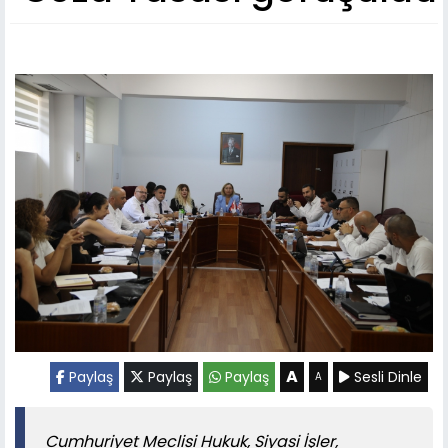
A
Paylaş
Paylaş
Paylaş
Sesli Dinle
A
Cumhuriyet Meclisi Hukuk, Siyasi İşler,