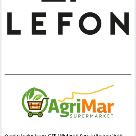
Komite toplantısına, CTP Milletvekili Komite Başkan Vekili