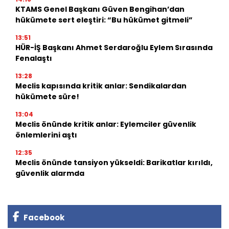
KTAMS Genel Başkanı Güven Bengihan’dan
hükümete sert eleştiri: “Bu hükümet gitmeli”
13:51
HÜR-İŞ Başkanı Ahmet Serdaroğlu Eylem Sırasında
Fenalaştı
13:28
Meclis kapısında kritik anlar: Sendikalardan
hükümete süre!
13:04
Meclis önünde kritik anlar: Eylemciler güvenlik
önlemlerini aştı
12:35
Meclis önünde tansiyon yükseldi: Barikatlar kırıldı,
güvenlik alarmda
Facebook