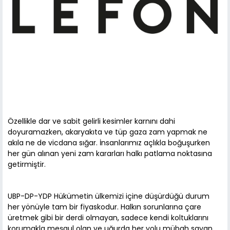
​Özellikle dar ve sabit gelirli kesimler karnını dahi
doyuramazken, akaryakıta ve tüp gaza zam yapmak ne
akıla ne de vicdana sığar. İnsanlarımız açlıkla boğuşurken
her gün alınan yeni zam kararları halkı patlama noktasına
getirmiştir.
​UBP-DP-YDP Hükümetin ülkemizi içine düşürdüğü durum
her yönüyle tam bir fiyaskodur. Halkın sorunlarına çare
üretmek gibi bir derdi olmayan, sadece kendi koltuklarını
korumakla meşgul olan ve uğurda her yolu mübah sayan