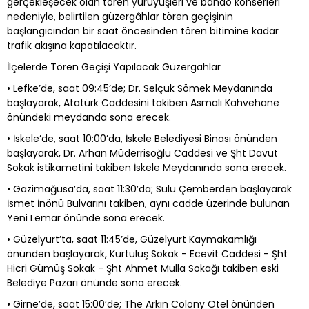
gerçekleşecek olan tören yürüyüşleri ve bando konserleri
nedeniyle, belirtilen güzergâhlar tören geçişinin
başlangıcından bir saat öncesinden tören bitimine kadar
trafik akışına kapatılacaktır.
İlçelerde Tören Geçişi Yapılacak Güzergahlar
• Lefke’de, saat 09:45’de; Dr. Selçuk Sömek Meydanında
başlayarak, Atatürk Caddesini takiben Asmalı Kahvehane
önündeki meydanda sona erecek.
• İskele’de, saat 10:00’da, İskele Belediyesi Binası önünden
başlayarak, Dr. Arhan Müderrisoğlu Caddesi ve Şht Davut
Sokak istikametini takiben İskele Meydanında sona erecek.
• Gazimağusa’da, saat 11:30’da; Sulu Çemberden başlayarak
İsmet İnönü Bulvarını takiben, aynı cadde üzerinde bulunan
Yeni Lemar önünde sona erecek.
• Güzelyurt’ta, saat 11:45’de, Güzelyurt Kaymakamlığı
önünden başlayarak, Kurtuluş Sokak - Ecevit Caddesi - Şht
Hicri Gümüş Sokak - Şht Ahmet Mulla Sokağı takiben eski
Belediye Pazarı önünde sona erecek.
• Girne’de, saat 15:00’de; The Arkın Colony Otel önünden