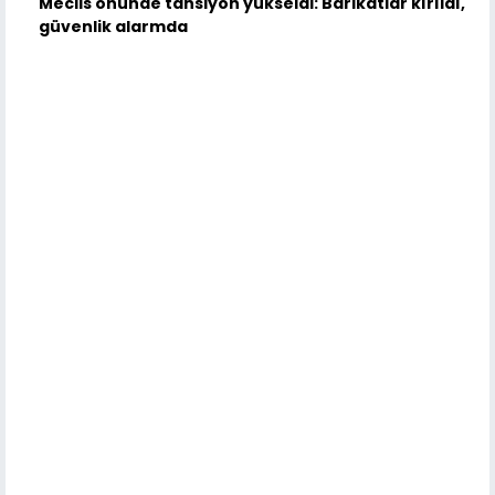
Meclis önünde tansiyon yükseldi: Barikatlar kırıldı,
güvenlik alarmda