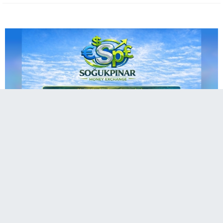
A
Paylaş
Paylaş
Paylaş
Sesli Dinle
A
Serbest piyasada Amerikan Doları 45,93 TL, Euro 53,50 TL,
İngiliz Sterlini ise 61,90 TL’den işlem görüyor.