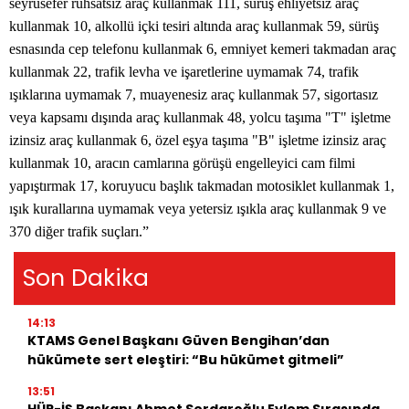
seyrüsefer ruhsatsız araç kullanmak 111, sürüş ehliyetsiz araç
kullanmak 10, alkollü içki tesiri altında araç kullanmak 59, sürüş
esnasında cep telefonu kullanmak 6, emniyet kemeri takmadan araç
kullanmak 22, trafik levha ve işaretlerine uymamak 74, trafik
ışıklarına uymamak 7, muayenesiz araç kullanmak 57, sigortasız
veya kapsamı dışında araç kullanmak 48, yolcu taşıma "T" işletme
izinsiz araç kullanmak 6, özel eşya taşıma "B" işletme izinsiz araç
kullanmak 10, aracın camlarına görüşü engelleyici cam filmi
yapıştırmak 17, koruyucu başlık takmadan motosiklet kullanmak 1,
ışık kurallarına uymamak veya yetersiz ışıkla araç kullanmak 9 ve
370 diğer trafik suçları.”
Son Dakika
14:13
KTAMS Genel Başkanı Güven Bengihan’dan
hükümete sert eleştiri: “Bu hükümet gitmeli”
13:51
HÜR-İŞ Başkanı Ahmet Serdaroğlu Eylem Sırasında