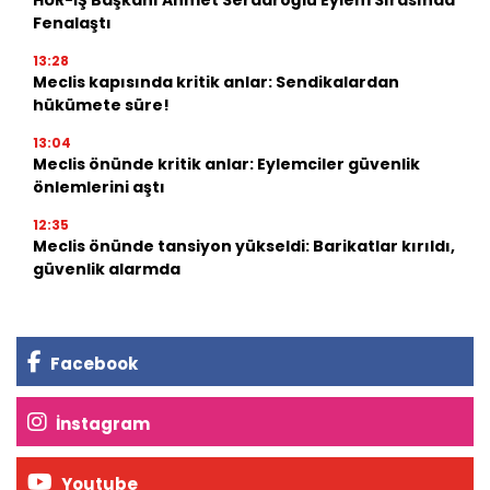
Fenalaştı
13:28
Meclis kapısında kritik anlar: Sendikalardan
hükümete süre!
13:04
Meclis önünde kritik anlar: Eylemciler güvenlik
önlemlerini aştı
12:35
Meclis önünde tansiyon yükseldi: Barikatlar kırıldı,
güvenlik alarmda
Facebook
İnstagram
Youtube