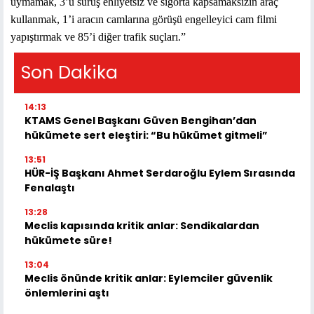
uymamak, 3’ü sürüş ehliyetsiz ve sigorta kapsamaksızın araç
kullanmak, 1’i aracın camlarına görüşü engelleyici cam filmi
yapıştırmak ve 85’i diğer trafik suçları.”
Son Dakika
14:13
KTAMS Genel Başkanı Güven Bengihan’dan
hükümete sert eleştiri: “Bu hükümet gitmeli”
13:51
HÜR-İŞ Başkanı Ahmet Serdaroğlu Eylem Sırasında
Fenalaştı
13:28
Meclis kapısında kritik anlar: Sendikalardan
hükümete süre!
13:04
Meclis önünde kritik anlar: Eylemciler güvenlik
önlemlerini aştı