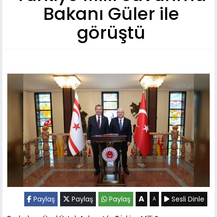
Bakanı Güler ile
görüştü
A
Paylaş
Paylaş
Paylaş
Sesli Dinle
A