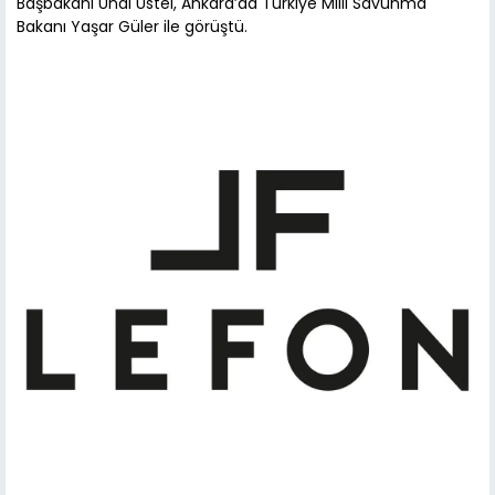
Başbakanı Ünal Üstel, Ankara’da Türkiye Milli Savunma
Bakanı Yaşar Güler ile görüştü.