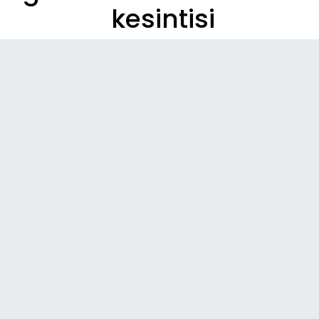
kesintisi
A
Paylaş
Paylaş
Paylaş
Sesli Dinle
A
Alaniçi, Dörtyol Köyü, Dörtyol Ağıllar ve Pirhan bölgesinde,
perşembe günü üç saatlik elektrik kesintisi olacak.