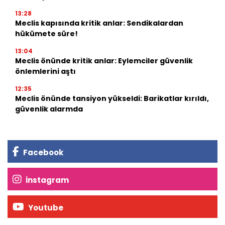
13:28
Meclis kapısında kritik anlar: Sendikalardan
hükümete süre!
13:04
Meclis önünde kritik anlar: Eylemciler güvenlik
önlemlerini aştı
12:35
Meclis önünde tansiyon yükseldi: Barikatlar kırıldı,
güvenlik alarmda
Facebook
İnstagram
Youtube